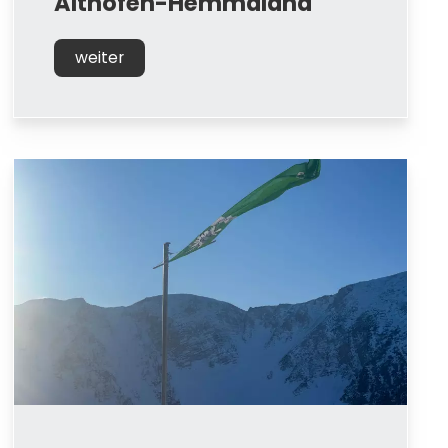
Althofen-Hemmaland
weiter