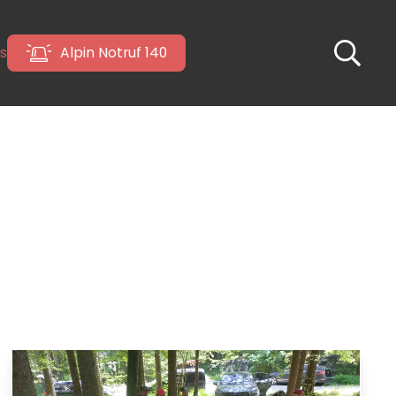
s
Alpin Notruf 140