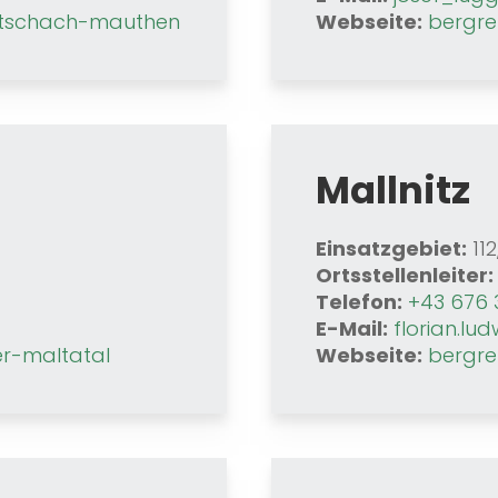
etschach-mauthen
Webseite:
bergre
Mallnitz
Einsatzgebiet:
112
Ortsstellenleiter:
Telefon:
+43 676 
E-Mail:
florian.l
er-maltatal
Webseite:
bergre