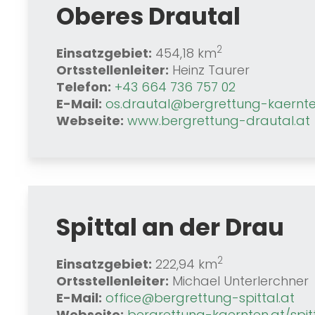
Oberes Drautal
2
Einsatzgebiet:
454,18 km
Ortsstellenleiter:
Heinz Taurer
Telefon:
+43 664 736 757 02
E-Mail:
os.drautal@bergrettung-kaernte
Webseite:
www.bergrettung-drautal.at
Spittal an der Drau
2
Einsatzgebiet:
222,94 km
Ortsstellenleiter:
Michael Unterlerchner
E-Mail:
office@bergrettung-spittal.at
Webseite:
bergrettung-kaernten.at/spit