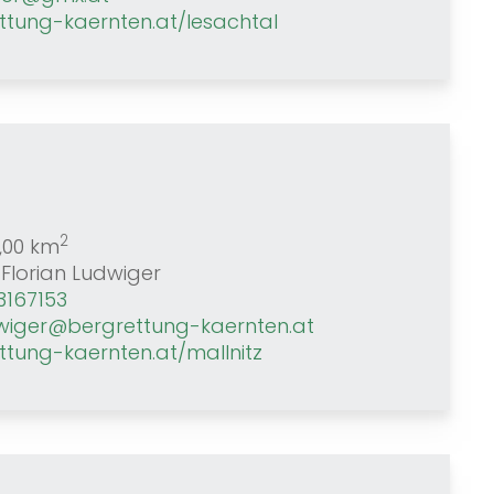
ttung-kaernten.at/lesachtal
2
,00 km
Florian Ludwiger
3167153
udwiger@bergrettung-kaernten.at
ttung-kaernten.at/mallnitz