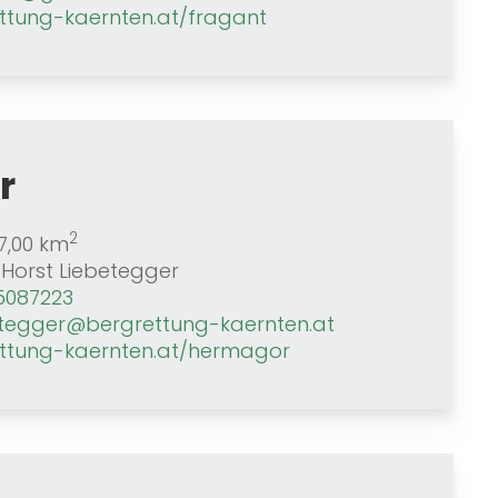
ttung-kaernten.at/fragant
r
2
7,00 km
Horst Liebetegger
5087223
betegger@bergrettung-kaernten.at
ttung-kaernten.at/hermagor