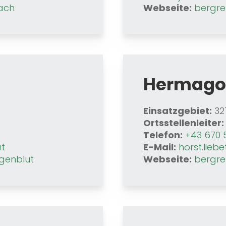
lach
Webseite:
bergre
Hermago
Einsatzgebiet:
32
Ortsstellenleiter:
Telefon:
+43 670 
at
E-Mail:
horst.lie
igenblut
Webseite:
bergre