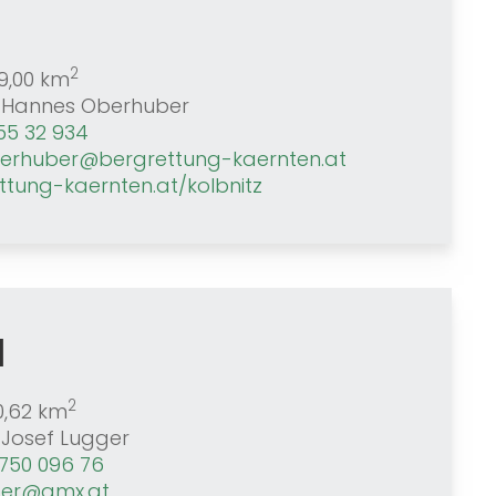
2
9,00 km
Hannes Oberhuber
55 32 934
erhuber@bergrettung-kaernten.at
ttung-kaernten.at/kolbnitz
l
2
0,62 km
Josef Lugger
750 096 76
ger@gmx.at