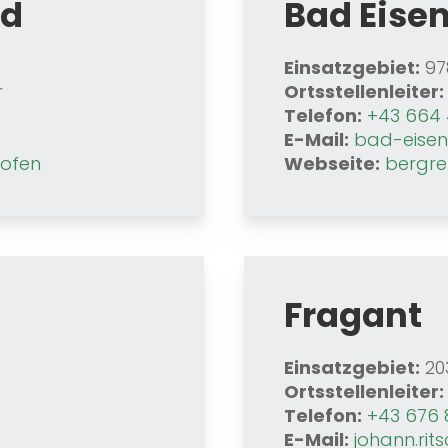
nd
Bad Eise
Einsatzgebiet:
97
r
Ortsstellenleiter:
Telefon:
+43 664 
E-Mail:
bad-eisen
hofen
Webseite:
bergre
Fragant
Einsatzgebiet:
203
Ortsstellenleiter:
Telefon:
+43 676 
E-Mail:
johann.ri