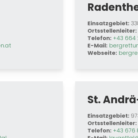
Radenth
Einsatzgebiet:
33
Ortsstellenleiter:
Telefon:
+43 664 
n.at
E-Mail:
bergrettu
Webseite:
bergre
St. Andrä
Einsatzgebiet:
97
Ortsstellenleiter:
Telefon:
+43 676 8
tal
E-Mail:
lavanttal