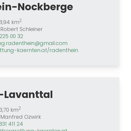
ein-Nockberge
2
8,94 km
Robert Schleiner
225 00 32
ng.radenthein@gmail.com
ttung-kaernten.at/radenthein
-Lavanttal
2
3,70 km
Manfred Ozwirk
31 411 24
@bergrettung-kaernten.at