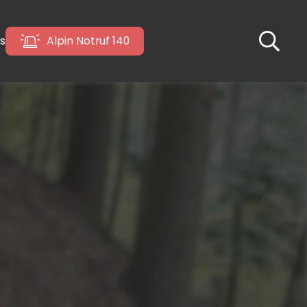
s
Alpin Notruf 140