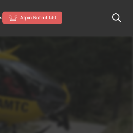
s
Alpin Notruf 140