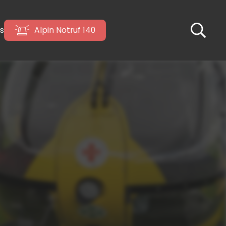
s
Alpin Notruf 140