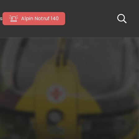
s
Alpin Notruf 140