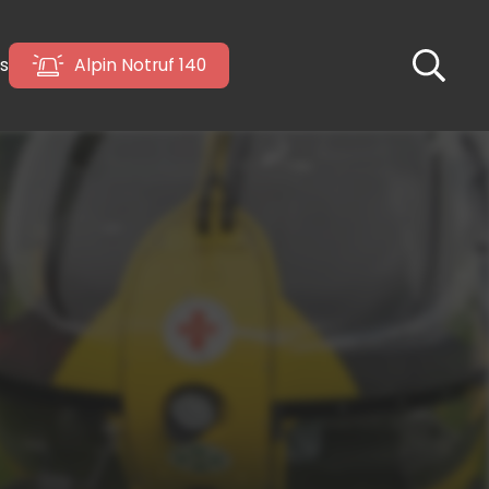
s
Alpin Notruf 140