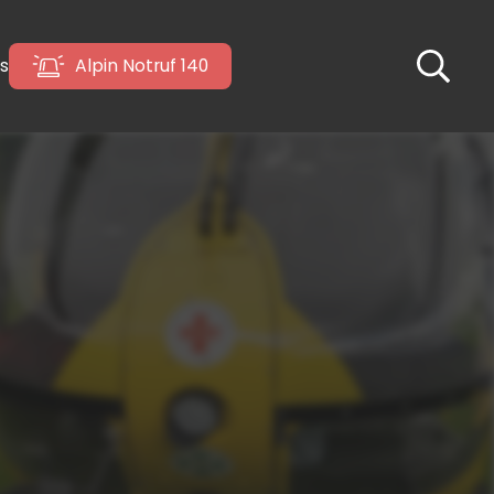
s
Alpin Notruf 140