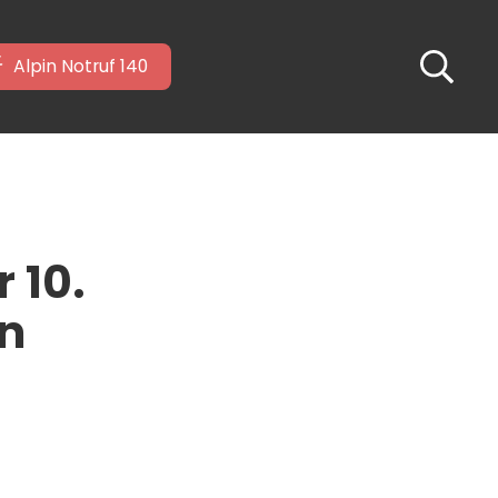
Alpin Notruf 140
 10.
en