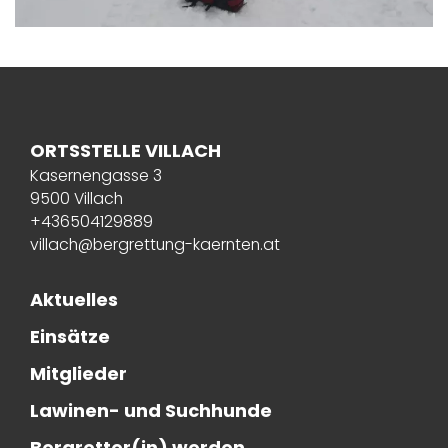
ORTSSTELLE VILLACH
Kasernengasse 3
9500 Villach
+436504129889
villach@bergrettung-kaernten.at
Aktuelles
Einsätze
Mitglieder
Lawinen- und Suchhunde
Bergretter(in) werden