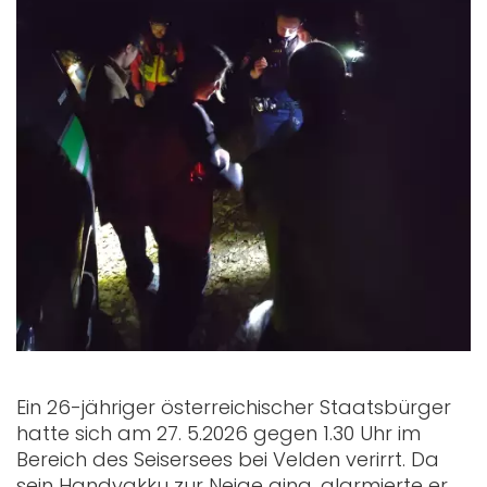
Ein 26-jähriger österreichischer Staatsbürger
hatte sich am 27. 5.2026 gegen 1.30 Uhr im
Bereich des Seisersees bei Velden verirrt. Da
sein Handyakku zur Neige ging, alarmierte er