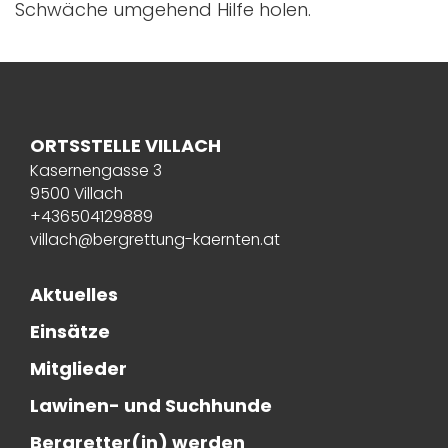
Schwäche umgehend Hilfe holen.
ORTSSTELLE VILLACH
Kasernengasse 3
9500 Villach
+436504129889
villach@bergrettung-kaernten.at
Aktuelles
Einsätze
Mitglieder
Lawinen- und Suchhunde
Bergretter(in) werden