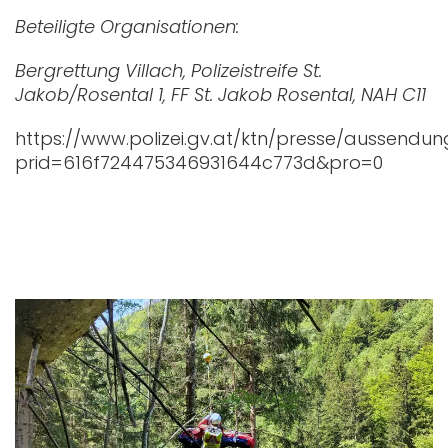
Beteiligte Organisationen:
Bergrettung Villach, Polizeistreife St.
Jakob/Rosental 1, FF St. Jakob Rosental, NAH C11
https://www.polizei.gv.at/ktn/presse/aussendu
prid=616f724475346931644c773d&pro=0