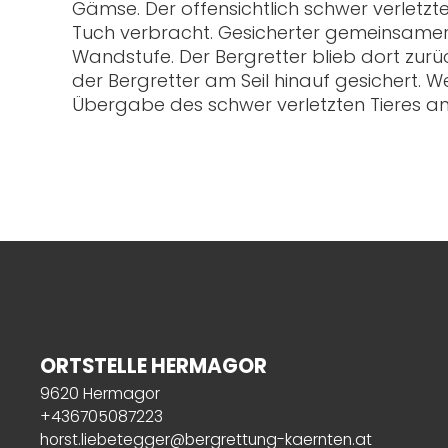
Gämse. Der offensichtlich schwer verletz
Tuch verbracht. Gesicherter gemeinsamer
Wandstufe. Der Bergretter blieb dort zu
der Bergretter am Seil hinauf gesichert. 
Übergabe des schwer verletzten Tieres an
ORTSTELLE HERMAGOR
9620 Hermagor
+436705087223
horst.liebetegger@bergrettung-kaernten.at