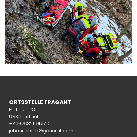
ORTSSTELLE FRAGANT
Flattach 73
9831 Flattach
+4367682595520
johann.ritsch@generali.com