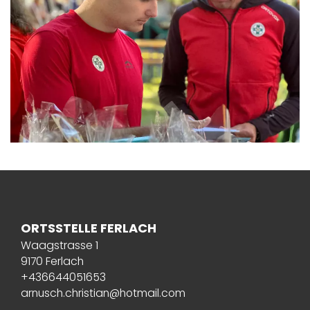
ORTSSTELLE FERLACH
Waagstrasse 1
9170 Ferlach
+436644051653
arnusch.christian@hotmail.com